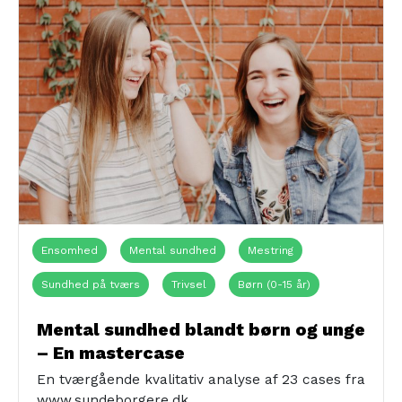
Ensomhed
Mental sundhed
Mestring
Sundhed på tværs
Trivsel
Børn (0-15 år)
Børn med særlige behov
Civilsamfundet
Familier
Mental sundhed blandt børn og unge
– En mastercase
Unge (16-24 år)
Børnehaven
Folkeskoler
En tværgående kvalitativ analyse af 23 cases fra
Foreningslivet
Jobcenter
Ungdomsklubber
www.sundeborgere.dk