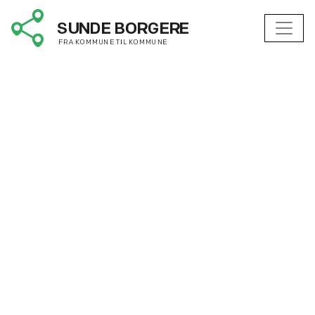
Velkommen til
Sundeborgere.dk
En landsdækkende digital samling af mere
end 230
omsættelige cases inden for
sundhedsfremme og forebyggelse