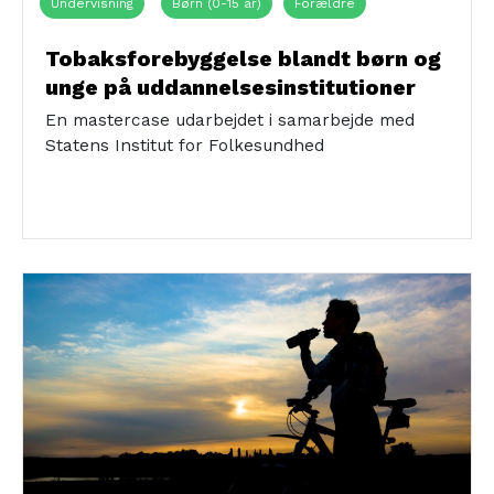
Undervisning
Børn (0-15 år)
Forældre
Lærere/pædagoger
Unge (16-24 år)
Folkeskoler
Tobaksforebyggelse blandt børn og
unge på uddannelsesinstitutioner
Ungdomsuddannelser
En mastercase udarbejdet i samarbejde med
Statens Institut for Folkesundhed