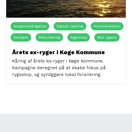
Borgerinddragelse
Digitalt værktøj
Kommunikation
Netværk
Rekruttering
Rygestop
Alle rygere
Pårørende
Storrygere
Digitalt/online
Årets ex-ryger i Køge Kommune
Foreningslivet
Kåring af årets ex-ryger i Køge Kommune.
Kampagne beregnet på at skabe fokus på
rygestop, og synliggøre lokal forankring.