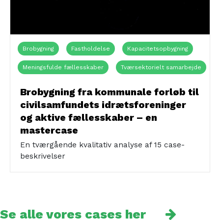
Brobygning
Fastholdelse
Kapacitetsopbygning
Meningsfulde fællesskaber
Tværsektorielt samarbejde
Ældre (+65 år)
Børn (0-15 år)
Civilsamfundet
Brobygning fra kommunale forløb til
civilsamfundets idrætsforeninger
Kronikere
Sårbare
Unge (16-24 år)
og aktive fællesskaber – en
Voksne (+25 år)
Foreningslivet
Jobcenter
mastercase
Naturen
Sundhedshuset
En tværgående kvalitativ analyse af 15 case-
beskrivelser
Se alle vores cases her