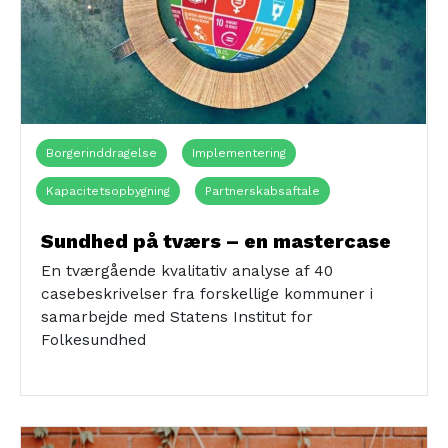
Borgerinddragelse
Implementering
Kapacitetsopbygning
Partnerskabsaftale
Sundhed på tværs
Tværkommunalt samarbejde
Sundhed på tværs – en mastercase
Tværsektorielt samarbejde
Alle
Civilsamfundet
En tværgående kvalitativ analyse af 40
casebeskrivelser fra forskellige kommuner i
Politikere
Boligområder
Byens rum
Dagtilbud
samarbejde med Statens Institut for
Folkesundhed
Erhvervsskoler
Folkeskoler
Foreningslivet
Jobcenter
Naturen
Ungdomsuddannelser