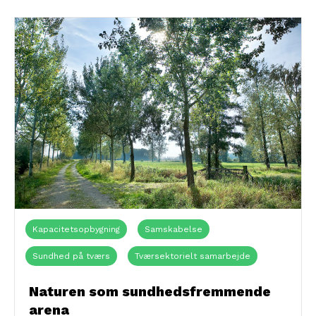
Kapacitetsopbygning
Samskabelse
Sundhed på tværs
Tværsektorielt samarbejde
Udeliv
Ældre (+65 år)
Alle
Børn (0-15 år)
Naturen som sundhedsfremmende
arena
Børn med særlige behov
Civilsamfundet