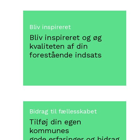
Bliv inspireret
Bliv inspireret
Bliv inspireret og øg
Bliv inspireret og øg
kvaliteten af din
kvaliteten af din
forestående indsats
forestående indsats
Bidrag til fællesskabet
Tilføj din egen
kommunes
gode erfaringer og bidrag