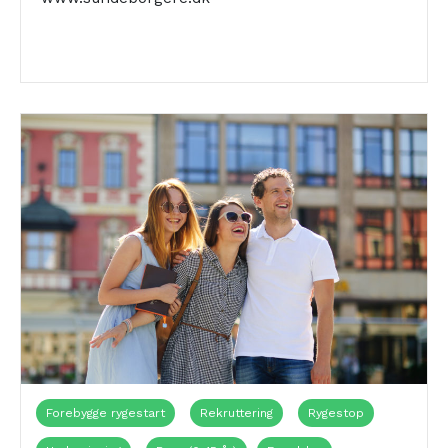
Ungdomsuddannelser
Forebygge rygestart
Rekruttering
Rygestop