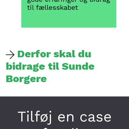
til fællesskabet
Derfor skal du
bidrage til Sunde
Borgere
Tilføj en case