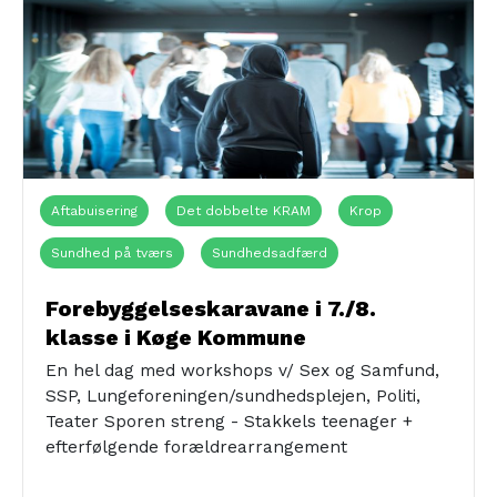
Aftabuisering
Det dobbelte KRAM
Krop
Sundhed på tværs
Sundhedsadfærd
Tværsektorielt samarbejde
Civilsamfundet
Familier
Forebyggelseskaravane i 7./8.
klasse i Køge Kommune
Forældre
Folkeskoler
En hel dag med workshops v/ Sex og Samfund,
SSP, Lungeforeningen/sundhedsplejen, Politi,
Teater Sporen streng - Stakkels teenager +
efterfølgende forældrearrangement