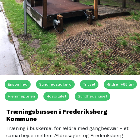
Ensomhed
Sundhedsadfærd
Trivsel
Ældre (+65 år)
Hjemmeplejen
Hospitalet
Sundhedshuset
Træningsbussen i Frederiksberg
Kommune
Træning i buskørsel for ældre med gangbesvær - et
samarbejde mellem Ældresagen og Frederiksberg