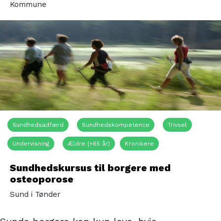
Kommune
Sundhedsadfærd
Sundhedskompetence
Trivsel
Undervisning
Ældre (+65 år)
Kronikere
Sundhedshuset
Sundhedskursus til borgere med
osteoporose
Sund i Tønder