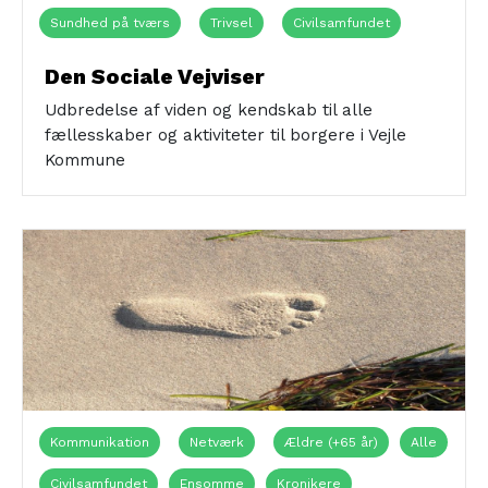
Sundhed på tværs
Trivsel
Civilsamfundet
Ensomme
Sårbare
Sundhedsfagligt personale
Den Sociale Vejviser
Digitalt/online
Jobcenter
Udbredelse af viden og kendskab til alle
fællesskaber og aktiviteter til borgere i Vejle
Kommune
Kommunikation
Netværk
Ældre (+65 år)
Alle
Civilsamfundet
Ensomme
Kronikere