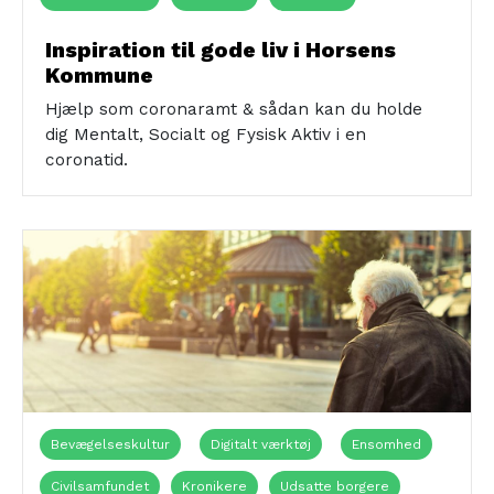
Udsatte borgere
Unge (16-24 år)
Digitalt/online
Inspiration til gode liv i Horsens
Kommune
Sundhedshuset
Hjælp som coronaramt & sådan kan du holde
dig Mentalt, Socialt og Fysisk Aktiv i en
coronatid.
Bevægelseskultur
Digitalt værktøj
Ensomhed
Civilsamfundet
Kronikere
Udsatte borgere