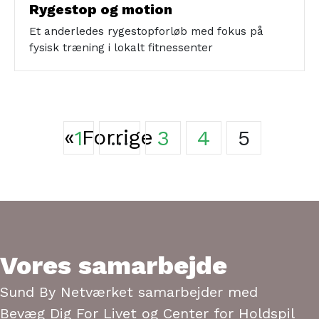
Rygestop og motion
Et anderledes rygestopforløb med fokus på
fysisk træning i lokalt fitnessenter
« Forrige
1
…
3
4
5
Vores samarbejde
Sund By Netværket samarbejder med
Bevæg Dig For Livet og Center for Holdspil