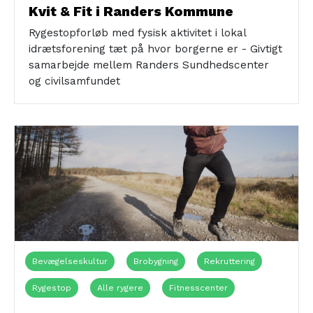
Civilsamfundet
Foreningslivet
Sundhedshuset
Kvit & Fit i Randers Kommune
Rygestopforløb med fysisk aktivitet i lokal
idrætsforening tæt på hvor borgerne er - Givtigt
samarbejde mellem Randers Sundhedscenter
og civilsamfundet
Bevægelseskultur
Brobygning
Rekruttering
Rygestop
Alle rygere
Fitnesscenter