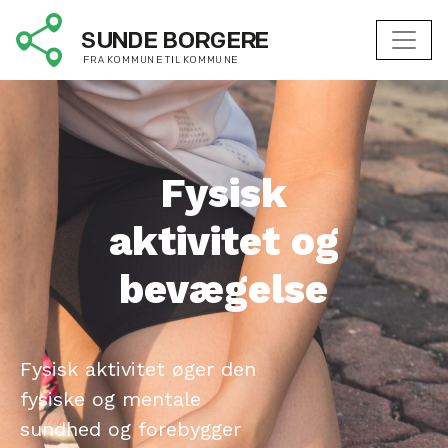
Fysisk
aktivitet og
bevægelse
Fysisk aktivitet øger den
fysiske og mentale
sundhed og forebygger