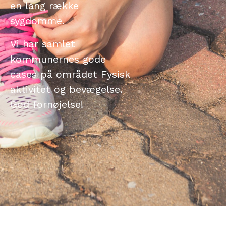
en lang række
sygdomme.
Vi har samlet
kommunernes gode
cases på området Fysisk
aktivitet og bevægelse.
God fornøjelse!