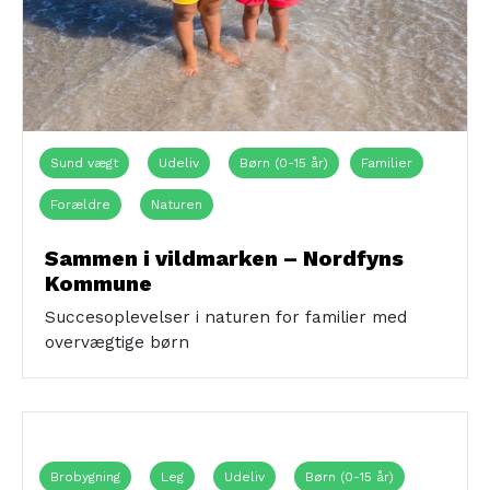
Sund vægt
Udeliv
Børn (0-15 år)
Familier
Forældre
Naturen
Sammen i vildmarken – Nordfyns
Kommune
Succesoplevelser i naturen for familier med
overvægtige børn
Brobygning
Leg
Udeliv
Børn (0-15 år)