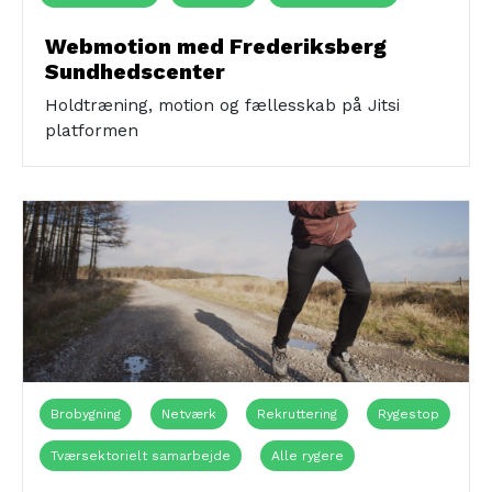
Digitalt/online
Sundhedshuset
Webmotion med Frederiksberg
Sundhedscenter
Holdtræning, motion og fællesskab på Jitsi
platformen
Brobygning
Netværk
Rekruttering
Rygestop
Tværsektorielt samarbejde
Alle rygere