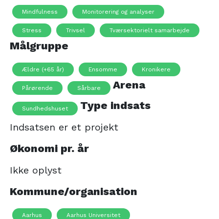
Mindfulness
Monitorering og analyser
Stress
Trivsel
Tværsektorielt samarbejde
Målgruppe
Ældre (+65 år)
Ensomme
Kronikere
Arena
Pårørende
Sårbare
Type indsats
Sundhedshuset
Indsatsen er et projekt
Økonomi pr. år
Ikke oplyst
Kommune/organisation
Aarhus
Aarhus Universitet