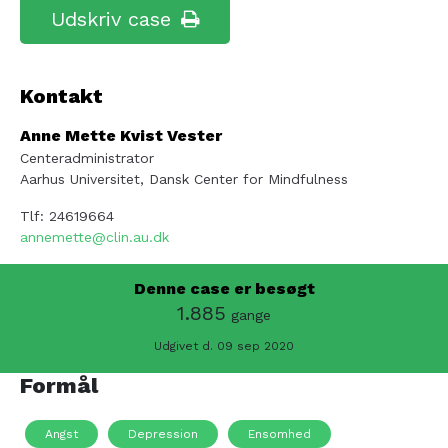
Udskriv case
Kontakt
Anne Mette Kvist Vester
Centeradministrator
Aarhus Universitet, Dansk Center for Mindfulness
Tlf: 24619664
annemette@clin.au.dk
Denne case er besøgt
1.885
gange
Udgivet d. 09 sep 2020
Formål
Angst
Depression
Ensomhed