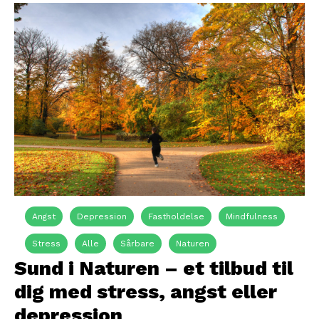
Angst
Depression
Fastholdelse
Mindfulness
Stress
Alle
Sårbare
Naturen
Sund i Naturen – et tilbud til
dig med stress, angst eller
depression