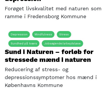
Forøget livskvalitet med naturen som
ramme i Fredensborg Kommune
Depression
Mindfulness
Stress
Sundhed på tværs
Jobsøgende/arbejdsløse
Sund i Naturen – forløb for
Kortuddannede
Mænds sundhed
Naturcenter
stressede mænd i naturen
Naturen
Reducering af stress- og
depressionssymptomer hos mænd i
Københavns Kommune