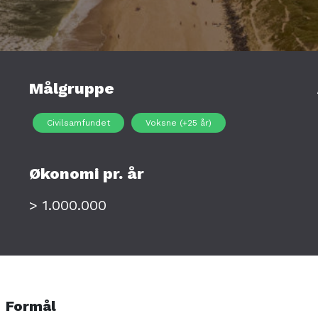
Målgruppe
Civilsamfundet
Voksne (+25 år)
Økonomi pr. år
> 1.000.000
Formål