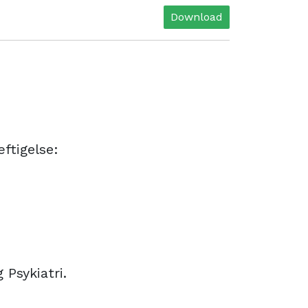
Download
ftigelse:
Psykiatri.