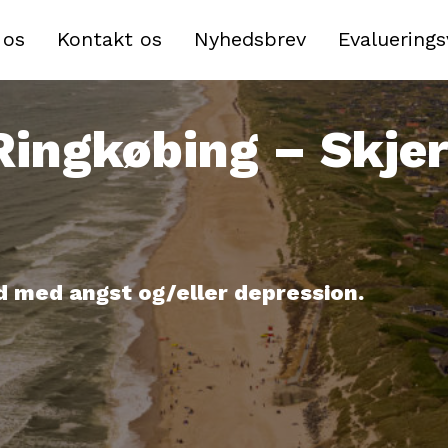
 os
Kontakt os
Nyhedsbrev
Evaluering
 Ringkøbing – Skje
d med angst og/eller depression.