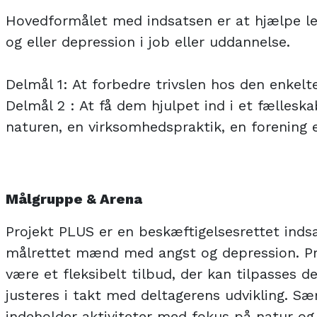
Hovedformålet med indsatsen er at hjælpe 
og eller depression i job eller uddannelse.
Delmål 1: At forbedre trivslen hos den enkelte
Delmål 2 : At få dem hjulpet ind i et fælleska
naturen, en virksomhedspraktik, en forening e
Målgruppe & Arena
Projekt PLUS er en beskæftigelsesrettet ind
målrettet mænd med angst og depression. Pr
være et fleksibelt tilbud, der kan tilpasses 
justeres i takt med deltagerens udvikling. Sær
indeholder aktiviteter med fokus på natur o