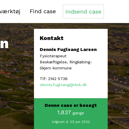
sværktøj
Find case
Indsend case
rn
Kontakt
Dennis Fuglsang Larsen
Fysioterapeut
Beskæftigelse, Ringkøbing-
Skjern kommune
Tlf: 2142 5736
dennis.fuglsang@rksk.dk
Denne case er besøgt
1.837
gange
Udgivet d. 03 jun 2022