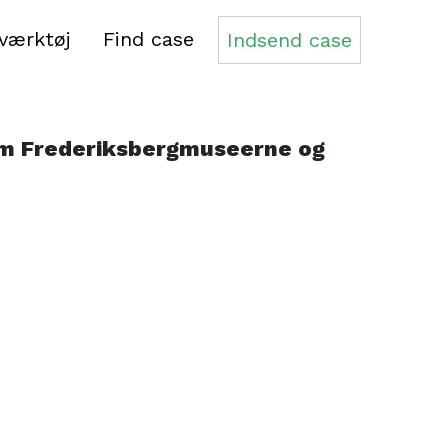
dre i
sværktøj
Find case
Indsend case
llem Frederiksbergmuseerne og