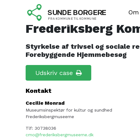
Netværksgrupper fo
Om
Frederiksberg K
Styrkelse af trivsel og sociale
Forebyggende Hjemmebesøg
Udskriv case
Kontakt
Cecilie Monrad
Museumsinspektør for kultur og sundhed
Frederiksbergmuseerne
Tlf: 30738036
cmo@frederiksbergmuseerne.dk