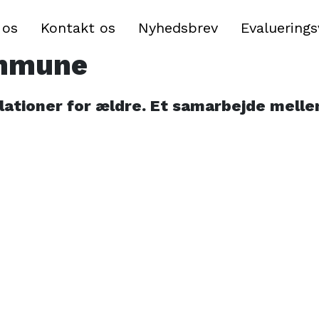
r socialt isolerede æl
 os
Kontakt os
Nyhedsbrev
Evaluering
ommune
 relationer for ældre. Et samarbejde me