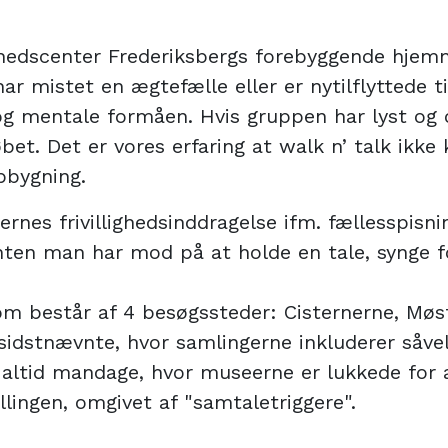
edscenter Frederiksbergs forebyggende hjemm
 har mistet en ægtefælle eller er nytilflyttede
e og mentale formåen. Hvis gruppen har lyst og 
et. Det er vores erfaring at walk n’ talk ikk
opbygning.
tagernes frivillighedsinddragelse ifm. fællesspi
en man har mod på at holde en tale, synge for,
om består af 4 besøgssteder: Cisternerne, Mø
idstnævnte, hvor samlingerne inkluderer såvel
 altid mandage, hvor museerne er lukkede for 
illingen, omgivet af "samtaletriggere".