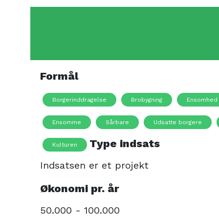
Formål
Borgerinddragelse
Brobygning
Ensomhed
Ensomme
Sårbare
Udsatte borgere
Type indsats
Kulturen
Indsatsen er et projekt
Økonomi pr. år
50.000 - 100.000