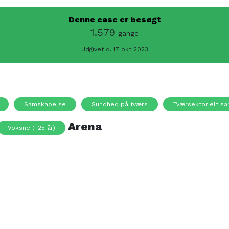
Denne case er besøgt
1.579
gange
Udgivet d. 17 okt 2023
Samskabelse
Sundhed på tværs
Tværsektorielt s
Arena
Voksne (+25 år)