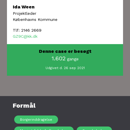
Ida Ween
Projektleder
Københavns Kommune
Tlf: 2146 2669
GZ9C@kk.dk
Denne case er besøgt
1.602
gange
Udgivet d. 26 sep 2021
Formål
Borgerinddragelse