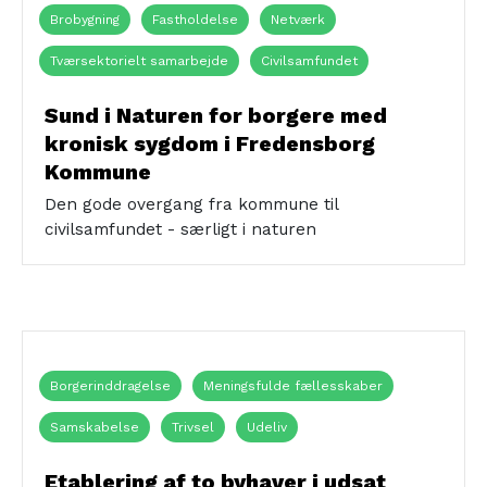
Brobygning
Fastholdelse
Netværk
Tværsektorielt samarbejde
Civilsamfundet
Kronikere
Naturen
Sund i Naturen for borgere med
kronisk sygdom i Fredensborg
Kommune
Den gode overgang fra kommune til
civilsamfundet - særligt i naturen
Borgerinddragelse
Meningsfulde fællesskaber
Samskabelse
Trivsel
Udeliv
Ikke etnisk-danske borgere
Sårbare
Etablering af to byhaver i udsat