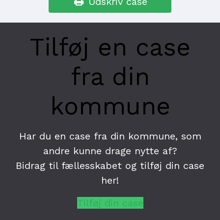
Udskriv case

Tilføj en case
fra din
kommune
Har du en case fra din kommune, som
andre kunne drage nytte af?
Bidrag til fællesskabet og tilføj din case
her!
Tilføj din case