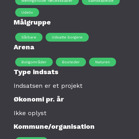
Meningsfulde fællesskaber
Samskabelse
Udeliv
Målgruppe
Sårbare
Udsatte borgere
Arena
Boligområder
Bosteder
Naturen
Type indsats
Indsatsen er et projekt
Økonomi pr. år
Ikke oplyst
Kommune/organisation