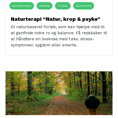
Mindfulness
Stress
Trivsel
Ensomme
Jobsøgende/arbejdsløse
Kronikere
Naturterapi “Natur, krop & psyke”
Udsatte borgere
Jobcenter
Naturen
Et naturbaseret forløb, som kan hjælpe med til
at genfinde indre ro og balance. Få redskaber til
at håndtere en livskrise med f.eks. stress-
symptomer, sygdom eller smerte.