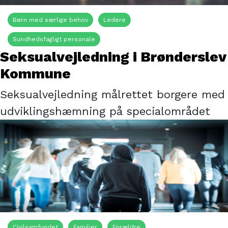
Børn med særlige behov
Ledere
Sundhedsfagligt personale
Seksualvejledning i Brønderslev
Kommune
Seksualvejledning målrettet borgere med
udviklingshæmning på specialområdet
Civilsamfundet
Familier
Forældre