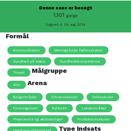
Denne case er besøgt
1.101
gange
Udgivet d. 09 aug 2024
Formål
Kommunikation
Meningsfulde fællesskaber
Sundhed på tværs
Sundhedskompetence
Målgruppe
Trivsel
Arena
Alle
Boligområder
Erhvervsskoler
Folkeskoler
Foreningslivet
Kulturen
Lokalområder
Plejecentre og ældreboliger
Produktionsskoler
Type indsats
Ungdomsuddannelser