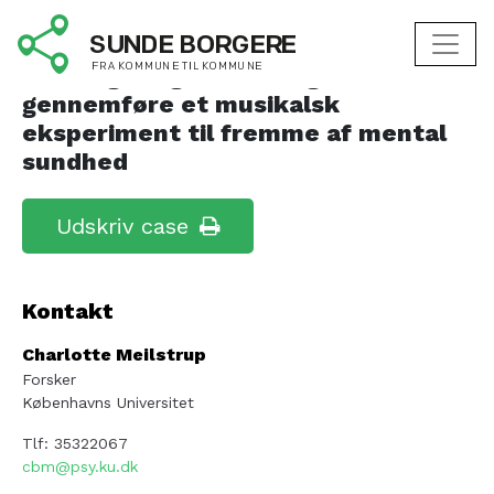
Lyden af ABC
Erfaringer og anbefalinger til at
gennemføre et musikalsk
eksperiment til fremme af mental
sundhed
Udskriv case
Kontakt
Charlotte Meilstrup
Forsker
Københavns Universitet
Tlf: 35322067
cbm@psy.ku.dk