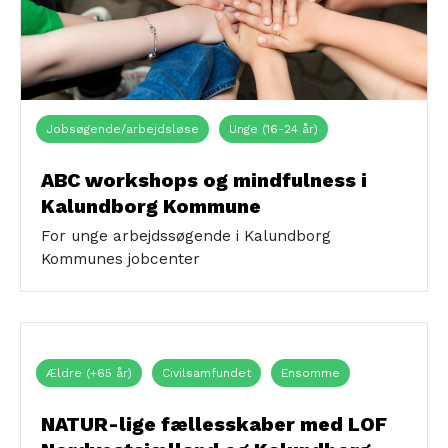
Jobsøgende/arbejdsløse
Unge (16-24 år)
ABC workshops og mindfulness i
Kalundborg Kommune
For unge arbejdssøgende i Kalundborg
Kommunes jobcenter
Ældre (+65 år)
Civilsamfundet
Ensomme
NATUR-lige fællesskaber med LOF