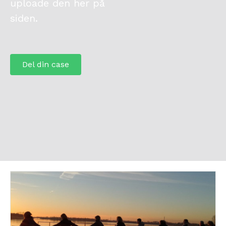
uploade den her på
siden.
Del din case