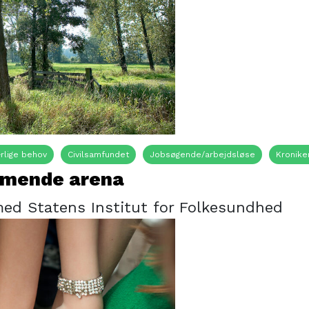
rlige behov
Civilsamfundet
Jobsøgende/arbejdsløse
Kronike
mmende arena
med Statens Institut for Folkesundhed