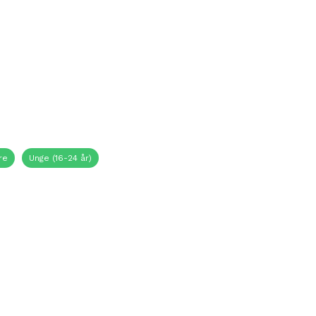
re
Unge (16-24 år)