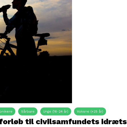
onikere
Sårbare
Unge (16-24 år)
Voksne (+25 år)
orløb til civilsamfundets idræts