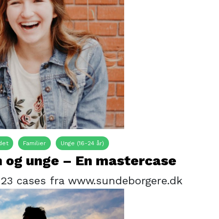
det
Familier
Unge (16-24 år)
n og unge – En mastercase
f 23 cases fra www.sundeborgere.dk