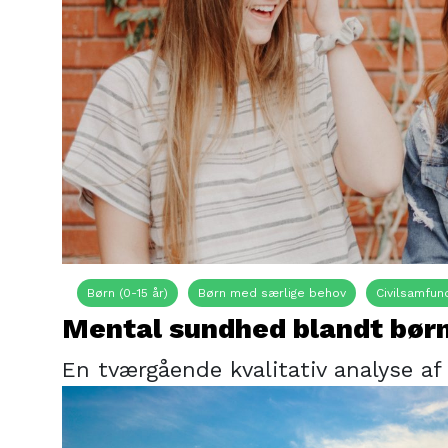
Børn (0-15 år)
Børn med særlige behov
Civilsamfun
Mental sundhed blandt bør
En tværgående kvalitativ analyse a