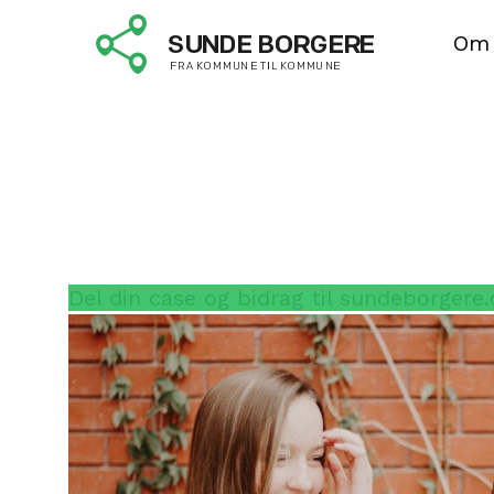
Mastercase
Om
En mastercase er en analyse på tværs a
bestemt område som har særlig releva
sundhedsfremmende og forebyggende a
trækker vigtige læringspunkter og opm
på tværs af de uploadede cases på sun
udarbejdes i samarbejde med Statens In
Del din case og bidrag til sundeborgere.