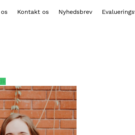
 os
Kontakt os
Nyhedsbrev
Evaluering
f samtlige cases inden for et
ns for det kommunale
rbejde. Mastercasene
ærksomheder frem, der går
deborgere.dk. Mastercasene
stitut for Folkesundhed
dk