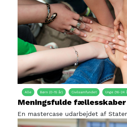
Alle
Børn (0-15 år)
Civilsamfundet
Unge (16-24 
Meningsfulde fællesskaber
En mastercase udarbejdet af Staten