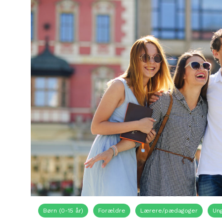
Børn (0-15 år)
Forældre
Lærere/pædagoger
Ung