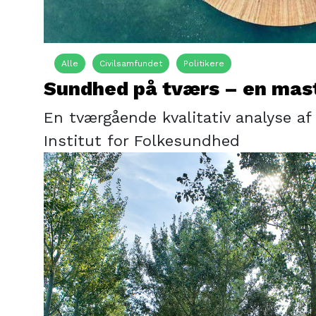
Alle
Civilsamfundet
Politikere
Sundhed på tværs – en mas
En tværgående kvalitativ analyse a
Institut for Folkesundhed