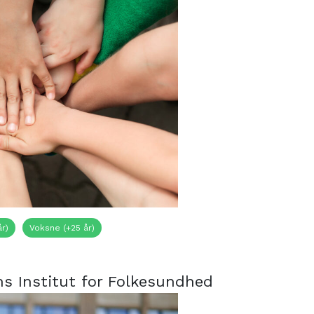
år)
Voksne (+25 år)
s Institut for Folkesundhed