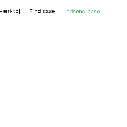
sværktøj
Find case
Indsend case