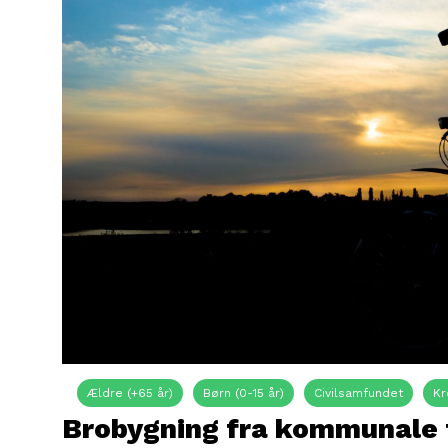
Ældre (+65 år)
Børn (0-15 år)
Civilsamfundet
Kr
Brobygning fra kommunale f