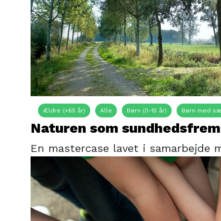
Ældre (+65 år)
Alle
Børn (0-15 år)
Børn med sæ
Naturen som sundhedsfre
En mastercase lavet i samarbejde 