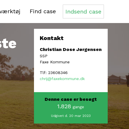
sværktøj
Find case
Indsend case
ste
Kontakt
Christian Dose Jørgensen
SSP
Faxe Kommune
Tlf: 23608346
chrij@faxekommune.dk
Denne case er besøgt
1.828
gange
Udgivet d. 20 mar 2023