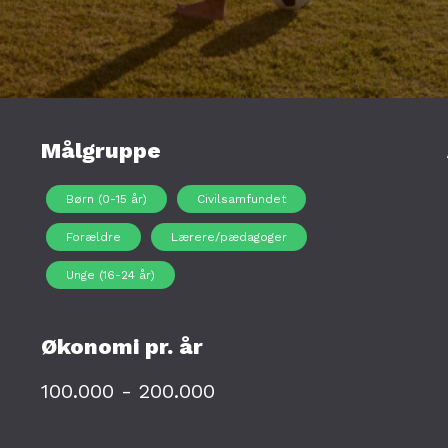
Målgruppe
Børn (0-15 år)
Civilsamfundet
Forældre
Lærere/pædagoger
Unge (16-24 år)
Økonomi pr. år
100.000 - 200.000