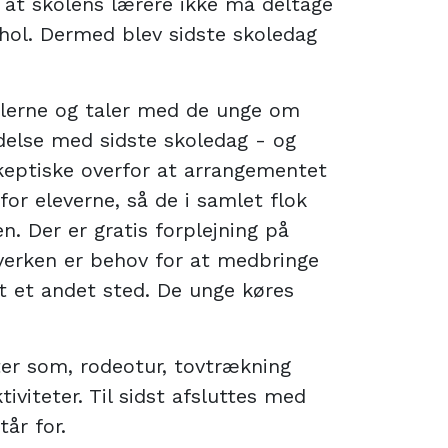
at skolens lærere ikke må deltage
ohol. Dermed blev sidste skoledag
olerne og taler med de unge om
ndelse med sidste skoledag - og
keptiske overfor at arrangementet
 for eleverne, så de i samlet flok
n. Der er gratis forplejning på
verken er behov for at medbringe
st et andet sted. De unge køres
ter som, rodeotur, tovtrækning
viteter. Til sidst afsluttes med
år for.