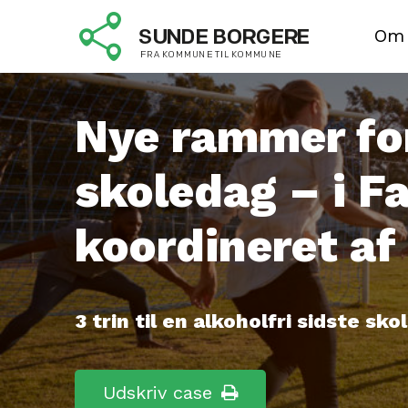
Om
Nye rammer for
skoledag – i 
koordineret af
3 trin til en alkoholfri sidste sk
Udskriv case