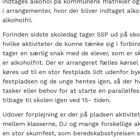
indtages alkohol på kommunens matrikler og 
i arrangementer, hvor der bliver indtaget alk
alkoholfri.
Forinden sidste skoledag tager SSP ud på sk
hvilke aktiviteter de kunne tænke sig i forbi
tager en særlig snak med de elever, som er s
er alkoholfrit. Der er arrangeret fælles kørsel
køres ud til en stor festplads lidt udenfor bye
festpladsen og de unge hentes igen, så der h
tasker eller behov for at starte en parallelfe
tilbage til skolen igen ved 15- tiden.
Udover forplejning er der på pladsen aktivite
mellem klasserne, DJ og mange forskellige akti
en stor skumfest, som beredskabsstyrelsen st