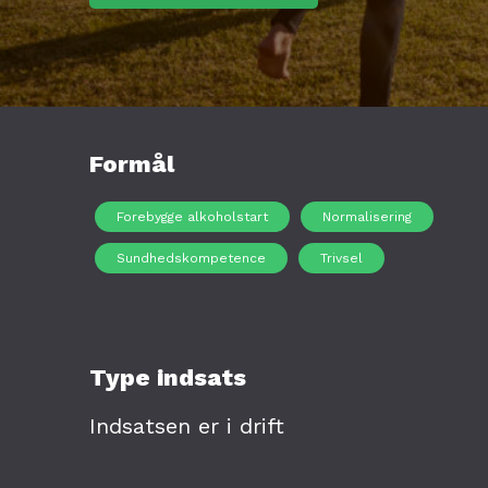
Formål
Forebygge alkoholstart
Normalisering
Sundhedskompetence
Trivsel
Type indsats
Indsatsen er i drift